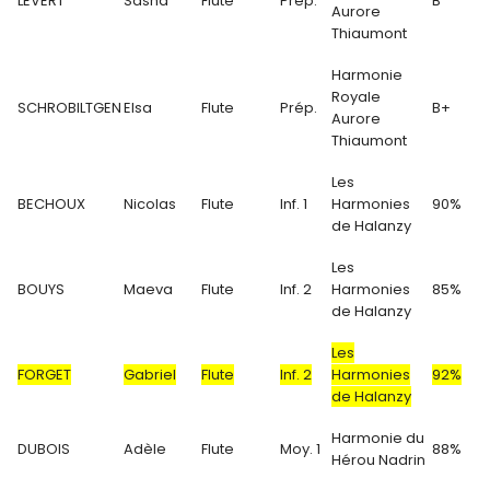
LEVERT
Sasha
Flute
Prép.
B
Aurore
Thiaumont
Harmonie
Royale
SCHROBILTGEN
Elsa
Flute
Prép.
B+
Aurore
Thiaumont
Les
BECHOUX
Nicolas
Flute
Inf. 1
Harmonies
90%
de Halanzy
Les
BOUYS
Maeva
Flute
Inf. 2
Harmonies
85%
de Halanzy
Les
FORGET
Gabriel
Flute
Inf. 2
Harmonies
92%
de Halanzy
Harmonie du
DUBOIS
Adèle
Flute
Moy. 1
88%
Hérou Nadrin