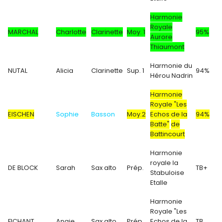
Harmonie
Royale
MARCHAL
Charlotte
Clarinette
Moy. 1
95%
Aurore
Thiaumont
Harmonie du
NUTAL
Alicia
Clarinette
Sup. 1
94%
Hérou Nadrin
Harmonie
Royale "Les
EISCHEN
Sophie
Basson
Moy.2
Echos de la
94%
Batte"
de
Battincourt
Harmonie
royale la
DE BLOCK
Sarah
Sax alto
Prép.
TB+
Stabuloise
Etalle
Harmonie
Royale "Les
FICHANT
Angie
Sax alto
Prép.
Echos de la
TB