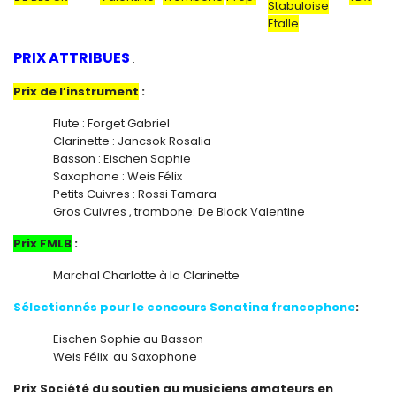
Stabuloise
Etalle
PRIX ATTRIBUES
:
Prix de l’instrument
:
Flute : Forget Gabriel
Clarinette : Jancsok Rosalia
Basson : Eischen Sophie
Saxophone : Weis Félix
Petits Cuivres : Rossi Tamara
Gros Cuivres , trombone: De Block Valentine
Prix FMLB
:
Marchal Charlotte à la Clarinette
Sélectionnés pour le concours Sonatina francophone
:
Eischen Sophie au Basson
Weis Félix au Saxophone
Prix Société du soutien au musiciens amateurs en