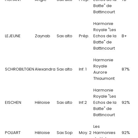
Batte" de
Battincourt
Harmonie
Royale "Les
LEJEUNE
Zaynab
Sax alto
Prép.
Echos de la
B+
Batte" de
Battincourt
Harmonie
Royale
SCHROBILTGEN
Alexandra
Sax alto
Inf. 1
87%
Aurore
Thiaumont
Harmonie
Royale "Les
EISCHEN
Héloise
Sax alto
Inf.2
Echos de la
92%
Batte" de
Battincourt
Les
POLIART
Héloise
Sax Sop
Moy. 2
Harmonies
92%