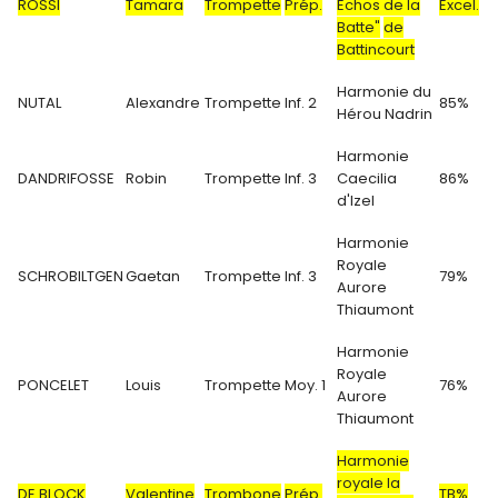
ROSSI
Tamara
Trompette
Prép.
Echos de la
Excel.
Batte"
de
Battincourt
Harmonie du
NUTAL
Alexandre
Trompette
Inf. 2
85%
Hérou Nadrin
Harmonie
DANDRIFOSSE
Robin
Trompette
Inf. 3
Caecilia
86%
d'Izel
Harmonie
Royale
SCHROBILTGEN
Gaetan
Trompette
Inf. 3
79%
Aurore
Thiaumont
Harmonie
Royale
PONCELET
Louis
Trompette
Moy. 1
76%
Aurore
Thiaumont
Harmonie
royale la
DE BLOCK
Valentine
Trombone
Prép.
TB%