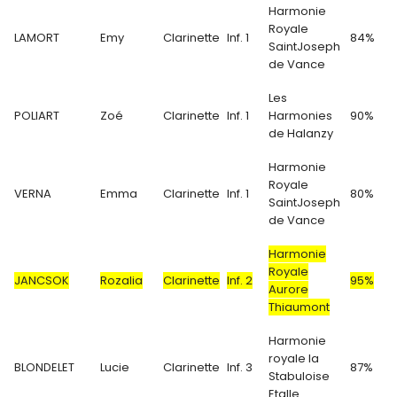
Harmonie
Royale
LAMORT
Emy
Clarinette
Inf. 1
84%
SaintJoseph
de Vance
Les
POLIART
Zoé
Clarinette
Inf. 1
Harmonies
90%
de Halanzy
Harmonie
Royale
VERNA
Emma
Clarinette
Inf. 1
80%
SaintJoseph
de Vance
Harmonie
Royale
JANCSOK
Rozalia
Clarinette
Inf. 2
95%
Aurore
Thiaumont
Harmonie
royale la
BLONDELET
Lucie
Clarinette
Inf. 3
87%
Stabuloise
Etalle