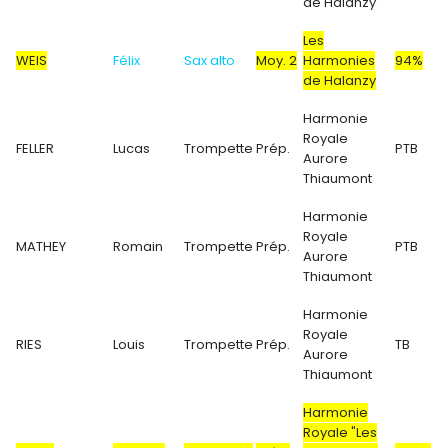
de Halanzy
Les
WEIS
Félix
Sax alto
Moy. 2
Harmonies
94%
de Halanzy
Harmonie
Royale
FELLER
Lucas
Trompette
Prép.
PTB
Aurore
Thiaumont
Harmonie
Royale
MATHEY
Romain
Trompette
Prép.
PTB
Aurore
Thiaumont
Harmonie
Royale
RIES
Louis
Trompette
Prép.
TB
Aurore
Thiaumont
Harmonie
Royale "Les