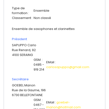
Type de
Ensemble
formation :
Classement :
Non classé
Ensemble de saxophones et clarinettes
Président
SAPUPPO Carlo
Rue Renard, 92
4100 SERAING
GSM. :
EMail :
0485 -
carlosapuppo@gmail.com
919 214
Secrétaire
GOEBEL Manon
Rue de la Gaume, 196
6730 BELLEFONTAINE
GSM. :
EMail :
goebel-
0467 -
manon@hotmail.com