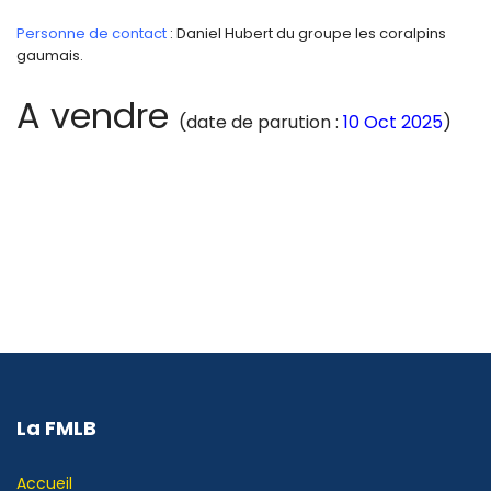
Personne de contact
: Daniel Hubert du groupe les coralpins
gaumais.
A vendre
(date de parution :
10 Oct 2025
)
La FMLB
Accueil