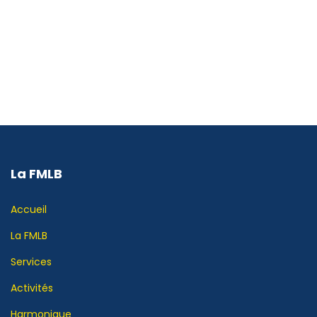
La FMLB
Accueil
La FMLB
Services
Activités
Harmonique